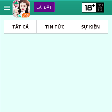
CÀI ĐẶT
TẤT CẢ
TIN TỨC
SỰ KIỆN